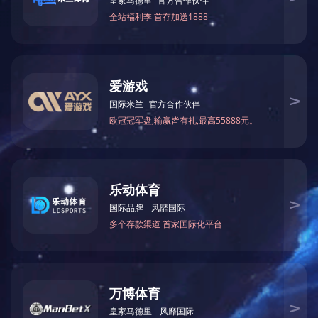
在线留言
真诚欢迎世界有识之士和世界各地的朋友与我们洽谈业务
提交
大江平台
地址: 合肥市合店路徽商钢材城2栋A座8F
电话：
0551 - 64317582 64319582
公众号